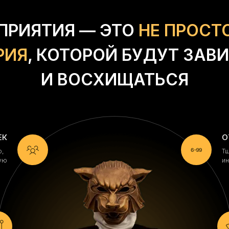
ПРИЯТИЯ — ЭТО
НЕ ПРОСТ
РИЯ
, КОТОРОЙ БУДУТ ЗАВ
И ВОСХИЩАТЬСЯ
ЕК
О
ию,
Тщ
шую
ин