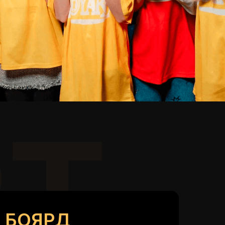
Т
 БОЯРД