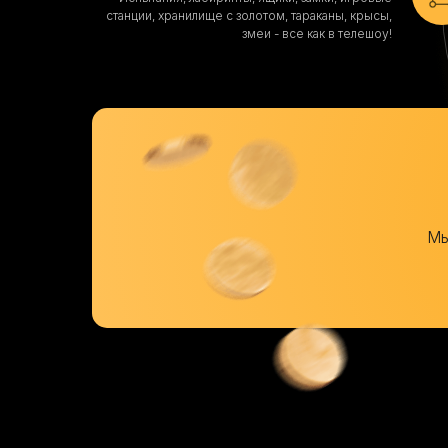
станции, хранилище с золотом, тараканы, крысы,
змеи - все как в телешоу!
Мы