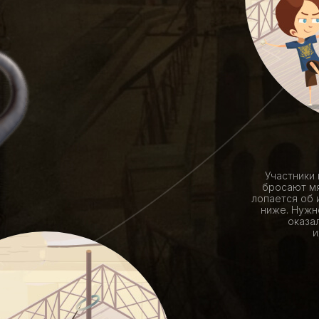
Участники 
бросают мя
лопается об и
ниже. Нужн
оказал
и